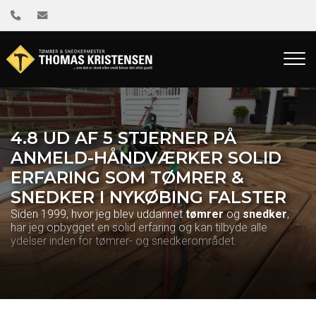
Gå
til
hovedindhold
4.8 UD AF 5 STJERNER PÅ
ANMELD-HÅNDVÆRKER SOLID
ERFARING SOM TØMRER &
SNEDKER I NYKØBING FALSTER
Siden 1999, hvor jeg blev uddannet
tømrer
og
snedker
,
har jeg opbygget en solid erfaring og kan tilbyde alle
ydelser inden for tømrer- og snedkerområdet.