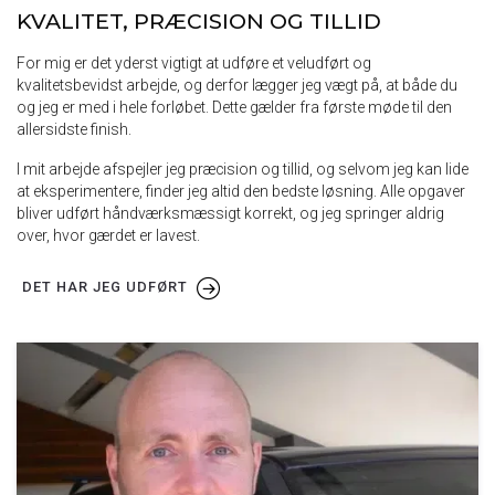
KVALITET, PRÆCISION OG TILLID
For mig er det yderst vigtigt at udføre et veludført og
kvalitetsbevidst arbejde, og derfor lægger jeg vægt på, at både du
og jeg er med i hele forløbet. Dette gælder fra første møde til den
allersidste finish.
I mit arbejde afspejler jeg præcision og tillid, og selvom jeg kan lide
at eksperimentere, finder jeg altid den bedste løsning. Alle opgaver
bliver udført håndværksmæssigt korrekt, og jeg springer aldrig
over, hvor gærdet er lavest.
DET HAR JEG UDFØRT