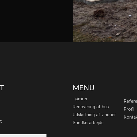
T
MENU
Tømrer
Refer
Renovering af hus
Profil
Udskiftning af vinduer
Konta
t
Snedkerarbejde