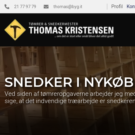
Gå
Profil
Kon
21 77 97 79
thomas@byg.it
til
hovedindhold
SNEDKER I NYKØB
Ved siden af tømreropgaverne arbejder jeg m
sige, at det indvendige træarbejde er snedkere