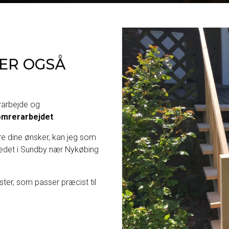
RER OGSÅ
rarbejde og
ømrerarbejdet
.
re dine ønsker, kan jeg som
tedet i Sundby nær Nykøbing
ister, som passer præcist til