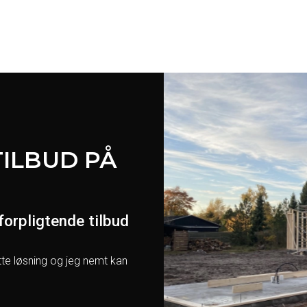
side
side
TILBUD PÅ
forpligtende tilbud
tte løsning og jeg nemt kan