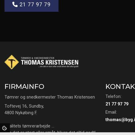
21 77 97 79
FIRMAINFO
KONTAK
Telefon:
Tømrer og snedkermester Thomas Kristensen
21 77 97 79
Toftevej 16, Sundby,
Email:
4800 Nykøbing F.
thomas@byg.i
Kvalitets tømrerarbejde …
Om det er stort eller småt, bliver det altid godt!