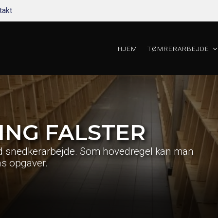
takt
HJEM
TØMRERARBEJDE
ING FALSTER
ed snedkerarbejde. Som hovedregel kan man
ns opgaver.